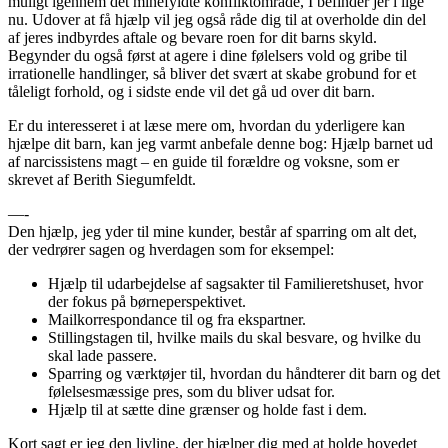
muligt igennem det minefyldte konfliktområde, I befinder jer i lige
nu. Udover at få hjælp vil jeg også råde dig til at overholde din del
af jeres indbyrdes aftale og bevare roen for dit barns skyld.
Begynder du også først at agere i dine følelsers vold og gribe til
irrationelle handlinger, så bliver det svært at skabe grobund for et
tåleligt forhold, og i sidste ende vil det gå ud over dit barn.
Er du interesseret i at læse mere om, hvordan du yderligere kan
hjælpe dit barn, kan jeg varmt anbefale denne bog: Hjælp barnet ud
af narcissistens magt – en guide til forældre og voksne, som er
skrevet af Berith Siegumfeldt.
—-
Den hjælp, jeg yder til mine kunder, består af sparring om alt det,
der vedrører sagen og hverdagen som for eksempel:
Hjælp til udarbejdelse af sagsakter til Familieretshuset, hvor
der fokus på børneperspektivet.
Mailkorrespondance til og fra ekspartner.
Stillingstagen til, hvilke mails du skal besvare, og hvilke du
skal lade passere.
Sparring og værktøjer til, hvordan du håndterer dit barn og det
følelsesmæssige pres, som du bliver udsat for.
Hjælp til at sætte dine grænser og holde fast i dem.
Kort sagt er jeg den livline, der hjælper dig med at holde hovedet