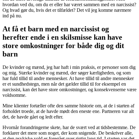
hvordan ved du, om du er eller har været sammen med en narcissist?
Og hvad gør du, hvis det er tilfældet? Det vil jeg komme nærmere
ind på nu.
At få et barn med en narcissist og
herefter ende i en skilsmisse kan have
store omkostninger for både dig og dit
barn
De kvinder og mænd, jeg har haft i min praksis, er personer som dig
og mig. Stærke kvinder og mænd, der søger kærligheden, og som
har fuld tillid til andre mennesker. At have tillid til andre mennesker
er et sundhedstegn, men når det gælder tillid til for eksempel en
narcissist, kan det have store omkostninger, og konsekvenserne være
voldsomme.
Mine klienter fortæller ofte den samme historie om, at de i starten af
forholdet troede, at de havde mødt den eneste ene. Partneren var alt
det, de havde gået og ledt efter.
Hvornår forandringerne skete, har de svært ved at tidsbestemme. De
forklarer det mere som noget, der kom snigende. De beskriver alle,
at den psykiske vold er foregået over rigtig lang tid. I starten var det