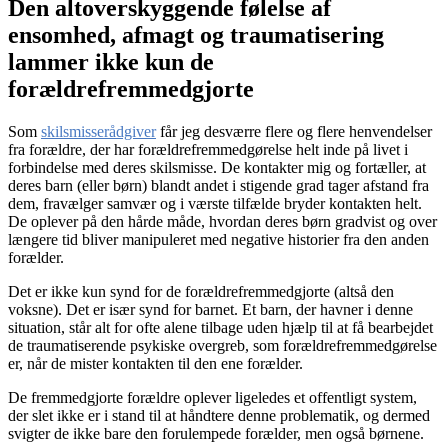
Den altoverskyggende følelse af
ensomhed, afmagt og traumatisering
lammer ikke kun de
forældrefremmedgjorte
Som
skilsmisserådgiver
får jeg desværre flere og flere henvendelser
fra forældre, der har forældrefremmedgørelse helt inde på livet i
forbindelse med deres skilsmisse. De kontakter mig og fortæller, at
deres barn (eller børn) blandt andet i stigende grad tager afstand fra
dem, fravælger samvær og i værste tilfælde bryder kontakten helt.
De oplever på den hårde måde, hvordan deres børn gradvist og over
længere tid bliver manipuleret med negative historier fra den anden
forælder.
Det er ikke kun synd for de forældrefremmedgjorte (altså den
voksne). Det er især synd for barnet. Et barn, der havner i denne
situation, står alt for ofte alene tilbage uden hjælp til at få bearbejdet
de traumatiserende psykiske overgreb, som forældrefremmedgørelse
er, når de mister kontakten til den ene forælder.
De fremmedgjorte forældre oplever ligeledes et offentligt system,
der slet ikke er i stand til at håndtere denne problematik, og dermed
svigter de ikke bare den forulempede forælder, men også børnene.