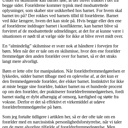
Under en skilsmisse kan barnet føle, at der bliver trukket i det fra
begge sider. Forældrene kommer typisk med modsatrettede
oplysninger, som skaber stor usikkerhed hos barnet. For hvem skal
barnet tro på? Der rokkes ved barnets tillid til forældrene. Barnet
ved ikke længere, hvem det kan stole på. Hvis begge eller den ene
af forældrene inddrager barnet i konflikterne, kan barnet blive så
forvirret af de modsatrettede udmeldinger, at det for at kunne være i
situationen er nødt til at vælge side for ikke at blive revet midt over.
En “almindelig” skilsmisse er svær nok at håndtere i forvejen for
børn. Men når der er tale om en skilsmisse, hvor den ene forælder
fremmedgør den anden forælder over for barnet, så er det straks
langt mere alvorligt.
Børn er lette ofre for manipulation. Når forældrefremmedgørelsen er
lykkedes, sidder barnet tilbage med en oplevelse af, at det kun er
den fremmedgørende forælder, der elsker barnet. Instinktivt for ikke
at miste begge sine forældre, bakker barnet nu et hundrede procent
op om den forælder, der praktiserer forældrefremmedgørelsen, fordi
barnet stadig er dybt afhængig af omsorg, kærlighed og støtte fra
voksne. Derfor er det så effektivt et virkemiddel at udøve
forældrefremmedgørelse på børn.
Som jeg fortalte tidligere i artiklen her, så er der ofte tale om en
forælder med en narcissistisk personlighedsforstyrrelse, når vi taler
om de mere alvorlige tilfælde af forældrefremmedgørelse. Men