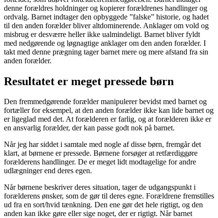
denne forældres holdninger og kopierer forældrenes handlinger og
ordvalg. Barnet indtager den opbyggede ”falske” historie, og hadet
til den anden forælder bliver altdominerende. Anklager om vold og
misbrug er desværre heller ikke ualmindeligt. Barnet bliver fyldt
med nedgørende og løgnagtige anklager om den anden forælder. I
takt med denne prægning tager barnet mere og mere afstand fra sin
anden forælder.
Resultatet er meget pressede børn
Den fremmedgørende forælder manipulerer bevidst med barnet og
fortæller for eksempel, at den anden forælder ikke kan lide barnet og
er ligeglad med det. At forælderen er farlig, og at forælderen ikke er
en ansvarlig forælder, der kan passe godt nok på barnet.
Når jeg har siddet i samtale med nogle af disse børn, fremgår det
klart, at børnene er pressede. Børnene forsøger at retfærdiggøre
forælderens handlinger. De er meget lidt modtagelige for andre
udlægninger end deres egen.
Når børnene beskriver deres situation, tager de udgangspunkt i
forælderens ønsker, som de gør til deres egne. Forældrene fremstilles
ud fra en sort/hvid tænkning. Den ene gør det hele rigtigt, og den
anden kan ikke gøre eller sige noget, der er rigtigt. Når barnet