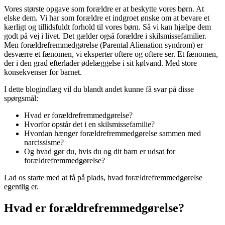
Vores største opgave som forældre er at beskytte vores børn. At
elske dem. Vi har som forældre et indgroet ønske om at bevare et
kærligt og tillidsfuldt forhold til vores børn. Så vi kan hjælpe dem
godt på vej i livet. Det gælder også forældre i skilsmissefamilier.
Men forældrefremmedgørelse (Parental Alienation syndrom) er
desværre et fænomen, vi eksperter oftere og oftere ser. Et fænomen,
der i den grad efterlader ødelæggelse i sit kølvand. Med store
konsekvenser for barnet.
I dette blogindlæg vil du blandt andet kunne få svar på disse
spørgsmål:
Hvad er forældrefremmedgørelse?
Hvorfor opstår det i en skilsmissefamilie?
Hvordan hænger forældrefremmedgørelse sammen med
narcissisme?
Og hvad gør du, hvis du og dit barn er udsat for
forældrefremmedgørelse?
Lad os starte med at få på plads, hvad forældrefremmedgørelse
egentlig er.
Hvad er forældrefremmedgørelse?