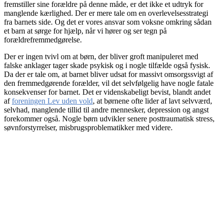
fremstiller sine forældre på denne måde, er det ikke et udtryk for
manglende kærlighed. Der er mere tale om en overlevelsesstrategi
fra barnets side. Og det er vores ansvar som voksne omkring sådan
et barn at sørge for hjælp, når vi hører og ser tegn på
forældrefremmedgørelse.
Der er ingen tvivl om at børn, der bliver groft manipuleret med
falske anklager tager skade psykisk og i nogle tilfælde også fysisk.
Da der er tale om, at barnet bliver udsat for massivt omsorgssvigt af
den fremmedgørende forælder, vil det selvfølgelig have nogle fatale
konsekvenser for barnet. Det er videnskabeligt bevist, blandt andet
af
foreningen Lev uden vold
, at børnene ofte lider af lavt selvværd,
selvhad, manglende tillid til andre mennesker, depression og angst
forekommer også. Nogle børn udvikler senere posttraumatisk stress,
søvnforstyrrelser, misbrugsproblematikker med videre.