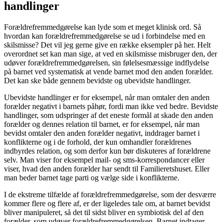
handlinger
Forældrefremmedgørelse kan lyde som et meget klinisk ord. Så
hvordan kan forældrefremmedgørelse se ud i forbindelse med en
skilsmisse? Det vil jeg gerne give en række eksempler på her. Helt
overordnet set kan man sige, at ved en skilsmisse misbruger den, der
udøver forældrefremmedgørelsen, sin følelsesmæssige indflydelse
på barnet ved systematisk at vende barnet mod den anden forælder.
Det kan ske både gennem bevidste og ubevidste handlinger.
Ubevidste handlinger er for eksempel, når man omtaler den anden
forælder negativt i barnets påhør, fordi man ikke ved bedre. Bevidste
handlinger, som udspringer af det eneste formål at skade den anden
forælder og dennes relation til barnet, er for eksempel, når man
bevidst omtaler den anden forælder negativt, inddrager barnet i
konflikterne og i de forhold, der kun omhandler forældrenes
indbyrdes relation, og som derfor kun bør diskuteres af forældrene
selv. Man viser for eksempel mail- og sms-korrespondancer eller
viser, hvad den anden forælder har sendt til Familieretshuset. Eller
man beder barnet tage parti og vælge side i konflikterne.
I de ekstreme tilfælde af forældrefremmedgørelse, som der desværre
kommer flere og flere af, er der ligeledes tale om, at barnet bevidst
bliver manipuleret, så det til sidst bliver en symbiotisk del af den
forælder, som udøver forældrefremmedgørelsen. Barnet indtager