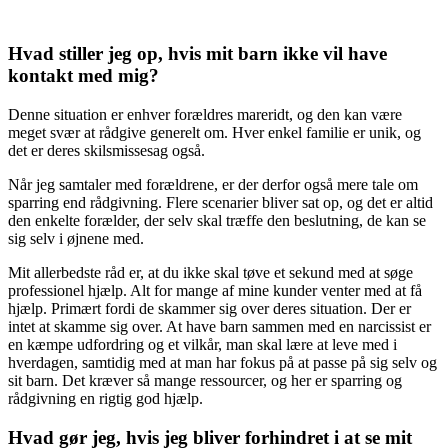
Hvad stiller jeg op, hvis mit barn ikke vil have
kontakt med mig?
Denne situation er enhver forældres mareridt, og den kan være
meget svær at rådgive generelt om. Hver enkel familie er unik, og
det er deres skilsmissesag også.
Når jeg samtaler med forældrene, er der derfor også mere tale om
sparring end rådgivning. Flere scenarier bliver sat op, og det er altid
den enkelte forælder, der selv skal træffe den beslutning, de kan se
sig selv i øjnene med.
Mit allerbedste råd er, at du ikke skal tøve et sekund med at søge
professionel hjælp. Alt for mange af mine kunder venter med at få
hjælp. Primært fordi de skammer sig over deres situation. Der er
intet at skamme sig over. At have barn sammen med en narcissist er
en kæmpe udfordring og et vilkår, man skal lære at leve med i
hverdagen, samtidig med at man har fokus på at passe på sig selv og
sit barn. Det kræver så mange ressourcer, og her er sparring og
rådgivning en rigtig god hjælp.
Hvad gør jeg, hvis jeg bliver forhindret i at se mit