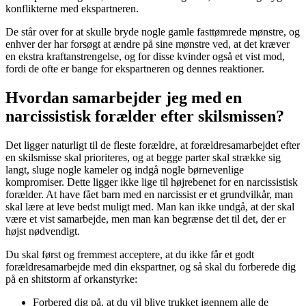
konflikterne med ekspartneren.
De står over for at skulle bryde nogle gamle fasttømrede mønstre, og
enhver der har forsøgt at ændre på sine mønstre ved, at det kræver
en ekstra kraftanstrengelse, og for disse kvinder også et vist mod,
fordi de ofte er bange for ekspartneren og dennes reaktioner.
Hvordan samarbejder jeg med en
narcissistisk forælder efter skilsmissen?
Det ligger naturligt til de fleste forældre, at forældresamarbejdet efter
en skilsmisse skal prioriteres, og at begge parter skal strække sig
langt, sluge nogle kameler og indgå nogle børnevenlige
kompromiser. Dette ligger ikke lige til højrebenet for en narcissistisk
forælder. At have fået barn med en narcissist er et grundvilkår, man
skal lære at leve bedst muligt med. Man kan ikke undgå, at der skal
være et vist samarbejde, men man kan begrænse det til det, der er
højst nødvendigt.
Du skal først og fremmest acceptere, at du ikke får et godt
forældresamarbejde med din ekspartner, og så skal du forberede dig
på en shitstorm af orkanstyrke:
Forbered dig på, at du vil blive trukket igennem alle de