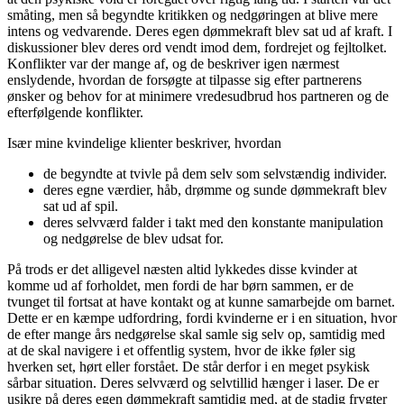
småting, men så begyndte kritikken og nedgøringen at blive mere
intens og vedvarende. Deres egen dømmekraft blev sat ud af kraft. I
diskussioner blev deres ord vendt imod dem, fordrejet og fejltolket.
Konflikter var der mange af, og de beskriver igen nærmest
enslydende, hvordan de forsøgte at tilpasse sig efter partnerens
ønsker og behov for at minimere vredesudbrud hos partneren og de
efterfølgende konflikter.
Især mine kvindelige klienter beskriver, hvordan
de begyndte at tvivle på dem selv som selvstændig individer.
deres egne værdier, håb, drømme og sunde dømmekraft blev
sat ud af spil.
deres selvværd falder i takt med den konstante manipulation
og nedgørelse de blev udsat for.
På trods er det alligevel næsten altid lykkedes disse kvinder at
komme ud af forholdet, men fordi de har børn sammen, er de
tvunget til fortsat at have kontakt og at kunne samarbejde om barnet.
Dette er en kæmpe udfordring, fordi kvinderne er i en situation, hvor
de efter mange års nedgørelse skal samle sig selv op, samtidig med
at de skal navigere i et offentlig system, hvor de ikke føler sig
hverken set, hørt eller forstået. De står derfor i en meget psykisk
sårbar situation. Deres selvværd og selvtillid hænger i laser. De er
usikre på deres egen dømmekraft samtidig med, at de stadig frygter