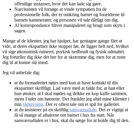
offentlige instanser, hvor det kan lade sig gøre.
Narcissisten vil forsøge at vinde sympatien fra de
professionelle folk, der er omkring barnet og forældrene til
barnets kammerater, og personen vil tale dårligt om dig.
Al korrespondance bliver manipuleret og brugt som skyts i
sagen.
Mange af de klienter, jeg har hjulpet, har gentagne gange fået at
vide, at deres ekspartner ikke stopper før, de ligger helt ned, hvilket
vil sige økonomisk ruineret, psykisk nedbrudt og fysisk udmattet.
Jeg fortæller dig ikke det her for at skræmme dig, men for at ruste
dig til at kunne stå imod.
Jeg vil anbefale dig:
at du fremadrettet nøjes med kun at have kontakt til din
ekspartner skriftligt. Lad være med at falde for, at han eller
hun ønsker, at I skal mødes og drikke en kop kaffe sammen,
mens I taler om børnene. Det fraråder jeg altid mine klienter i
min
rådgivning
. Der er oftest tale om et spil for galleriet.
at du insisterer på en skriftlig
samværsaftale
. Det er vigtigt at
få så mange af aftalerne om barnet i hus fra start. Når
samværsaftalen er i hus, skal du sørge for at holde dig til den.