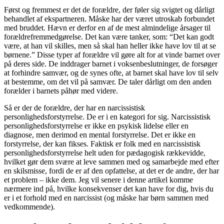
Først og fremmest er det de forældre, der føler sig svigtet og dårligt
behandlet af ekspartneren. Måske har der været utroskab forbundet
med bruddet. Hævn er derfor en af de mest almindelige årsager til
forældrefremmedgørelse. Det kan være tanker, som: “Det kan godt
være, at han vil skilles, men så skal han heller ikke have lov til at se
børnene.” Disse typer af forældre vil gøre alt for at vinde barnet over
på deres side. De inddrager barnet i voksenbeslutninger, de forsøger
at forhindre samvær, og de synes ofte, at barnet skal have lov til selv
at bestemme, om det vil på samvær. De taler dårligt om den anden
forælder i barnets påhør med videre.
Så er der de forældre, der har en narcissistisk
personlighedsforstyrrelse. De er i en kategori for sig. Narcissistisk
personlighedsforstyrrelse er ikke en psykisk lidelse eller en
diagnose, men derimod en mental forstyrrelse. Det er ikke en
forstyrrelse, der kan fikses. Faktisk er folk med en narcissistisk
personlighedsforstyrrelse helt uden for pædagogisk rækkevidde,
hvilket gør dem svære at leve sammen med og samarbejde med efter
en skilsmisse, fordi de er af den opfattelse, at det er de andre, der har
et problem – ikke dem. Jeg vil senere i denne artikel komme
nærmere ind på, hvilke konsekvenser det kan have for dig, hvis du
er i et forhold med en narcissist (og måske har børn sammen med
vedkommende).