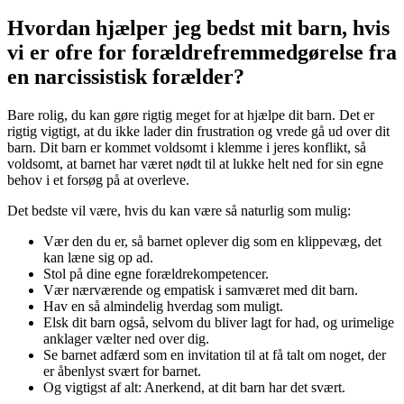
Hvordan hjælper jeg bedst mit barn, hvis
vi er ofre for forældrefremmedgørelse fra
en narcissistisk forælder?
Bare rolig, du kan gøre rigtig meget for at hjælpe dit barn. Det er
rigtig vigtigt, at du ikke lader din frustration og vrede gå ud over dit
barn. Dit barn er kommet voldsomt i klemme i jeres konflikt, så
voldsomt, at barnet har været nødt til at lukke helt ned for sin egne
behov i et forsøg på at overleve.
Det bedste vil være, hvis du kan være så naturlig som mulig:
Vær den du er, så barnet oplever dig som en klippevæg, det
kan læne sig op ad.
Stol på dine egne forældrekompetencer.
Vær nærværende og empatisk i samværet med dit barn.
Hav en så almindelig hverdag som muligt.
Elsk dit barn også, selvom du bliver lagt for had, og urimelige
anklager vælter ned over dig.
Se barnet adfærd som en invitation til at få talt om noget, der
er åbenlyst svært for barnet.
Og vigtigst af alt: Anerkend, at dit barn har det svært.