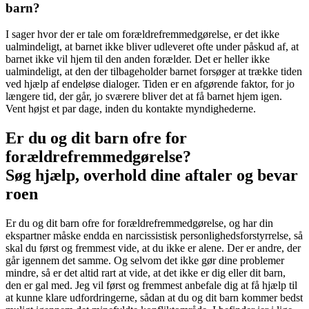
barn?
I sager hvor der er tale om forældrefremmedgørelse, er det ikke
ualmindeligt, at barnet ikke bliver udleveret ofte under påskud af, at
barnet ikke vil hjem til den anden forælder. Det er heller ikke
ualmindeligt, at den der tilbageholder barnet forsøger at trække tiden
ved hjælp af endeløse dialoger. Tiden er en afgørende faktor, for jo
længere tid, der går, jo sværere bliver det at få barnet hjem igen.
Vent højst et par dage, inden du kontakte myndighederne.
Er du og dit barn ofre for
forældrefremmedgørelse?
Søg hjælp, overhold dine aftaler og bevar
roen
Er du og dit barn ofre for forældrefremmedgørelse, og har din
ekspartner måske endda en narcissistisk personlighedsforstyrrelse, så
skal du først og fremmest vide, at du ikke er alene. Der er andre, der
går igennem det samme. Og selvom det ikke gør dine problemer
mindre, så er det altid rart at vide, at det ikke er dig eller dit barn,
den er gal med. Jeg vil først og fremmest anbefale dig at få hjælp til
at kunne klare udfordringerne, sådan at du og dit barn kommer bedst