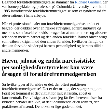
Begrebet forældrefremmedgørelse stammer fra
Richard Gardner
, der
var børnepsykiater og professor på Columbia University, hvor han i
1985 introducerede forældrefremmedgørelse som et syndrom ud fra
observationer i hans arbejde.
Når vi professionelt taler om forældrefremmedgørelse, er det et
begreb, der dækker over en række strategier, adfærdsmønstre og
metoder, som forældre bevidst bruger for at underminere og afskære
relationen mellem barnet og den anden forælder. Barnet bliver brugt
som våben i krigen mod den anden forælder. Hvilket er farligt, da
det kan forvolde skader på barnets personlighed og barnets tillid til
andre mennesker.
Hævn, jalousi og endda narcissistiske
personlighedsforstyrrelser kan være
årsagen til forældrefremmedgørelsen
Så hvilke typer af forældre er det, der oftest praktiserer
forældrefremmedgørelse? Det er der mange, der spørger mig om.
Først og fremmest er det vigtigt for mig at fastslå, at det er
kønsneutralt. Det vil sige, at selvom jeg får flest henvendelser fra
kvinder, betyder det ikke, at det udelukkende er en adfærd, der
praktiseres af mænd. De to køn er lige gode om det.