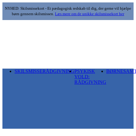
NYHED: Skilsmissekort - Et pædagogisk redskab til dig, der gerne vil hjælpe
børn gennem skilsmissen.
Læs mere om de unikke skilsmissekort her
SKILSMISSERÅDGIVNING
PSYKISK
BØRNESAM
VOLD:
RÅDGIVNING