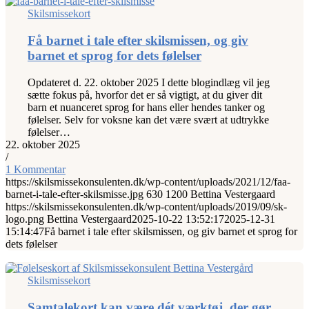
Skilsmissekort
Få barnet i tale efter skilsmissen, og giv
barnet et sprog for dets følelser
Opdateret d. 22. oktober 2025 I dette blogindlæg vil jeg
sætte fokus på, hvorfor det er så vigtigt, at du giver dit
barn et nuanceret sprog for hans eller hendes tanker og
følelser. Selv for voksne kan det være svært at udtrykke
følelser…
22. oktober 2025
/
1 Kommentar
https://skilsmissekonsulenten.dk/wp-content/uploads/2021/12/faa-
barnet-i-tale-efter-skilsmisse.jpg
630
1200
Bettina Vestergaard
https://skilsmissekonsulenten.dk/wp-content/uploads/2019/09/sk-
logo.png
Bettina Vestergaard
2025-10-22 13:52:17
2025-12-31
15:14:47
Få barnet i tale efter skilsmissen, og giv barnet et sprog for
dets følelser
Skilsmissekort
Samtalekort kan være dét værktøj, der gør