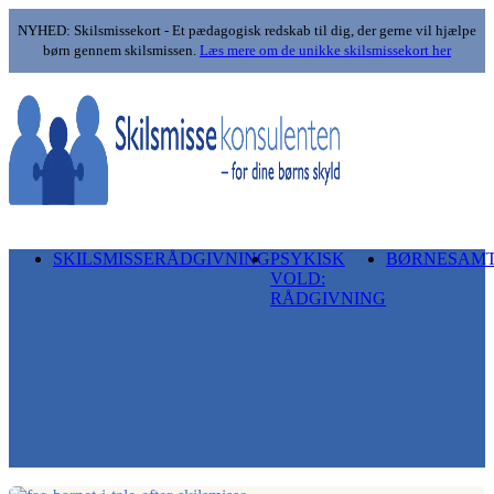
NYHED: Skilsmissekort - Et pædagogisk redskab til dig, der gerne vil hjælpe
børn gennem skilsmissen.
Læs mere om de unikke skilsmissekort her
SKILSMISSERÅDGIVNING
PSYKISK
BØRNESAM
VOLD:
RÅDGIVNING