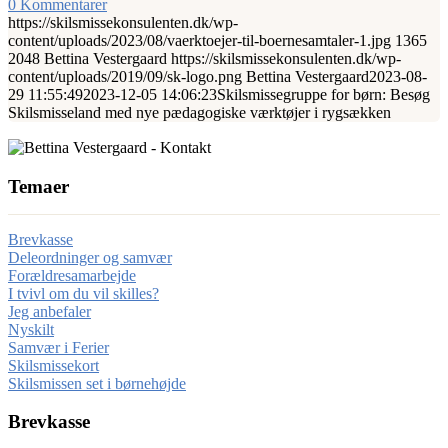
0 Kommentarer
https://skilsmissekonsulenten.dk/wp-
content/uploads/2023/08/vaerktoejer-til-boernesamtaler-1.jpg
1365
2048
Bettina Vestergaard
https://skilsmissekonsulenten.dk/wp-
content/uploads/2019/09/sk-logo.png
Bettina Vestergaard
2023-08-
29 11:55:49
2023-12-05 14:06:23
Skilsmissegruppe for børn: Besøg
Skilsmisseland med nye pædagogiske værktøjer i rygsækken
Temaer
Brevkasse
Deleordninger og samvær
Forældresamarbejde
I tvivl om du vil skilles?
Jeg anbefaler
Nyskilt
Samvær i Ferier
Skilsmissekort
Skilsmissen set i børnehøjde
Brevkasse