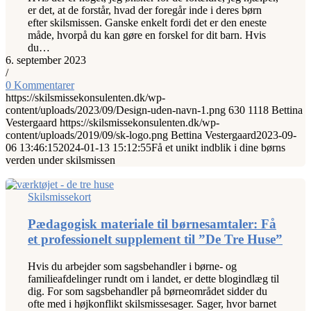
er det, at de forstår, hvad der foregår inde i deres børn
efter skilsmissen. Ganske enkelt fordi det er den eneste
måde, hvorpå du kan gøre en forskel for dit barn. Hvis
du…
6. september 2023
/
0 Kommentarer
https://skilsmissekonsulenten.dk/wp-
content/uploads/2023/09/Design-uden-navn-1.png
630
1118
Bettina
Vestergaard
https://skilsmissekonsulenten.dk/wp-
content/uploads/2019/09/sk-logo.png
Bettina Vestergaard
2023-09-
06 13:46:15
2024-01-13 15:12:55
Få et unikt indblik i dine børns
verden under skilsmissen
Skilsmissekort
Pædagogisk materiale til børnesamtaler: Få
et professionelt supplement til ”De Tre Huse”
Hvis du arbejder som sagsbehandler i børne- og
familieafdelinger rundt om i landet, er dette blogindlæg til
dig. For som sagsbehandler på børneområdet sidder du
ofte med i højkonflikt skilsmissesager. Sager, hvor barnet