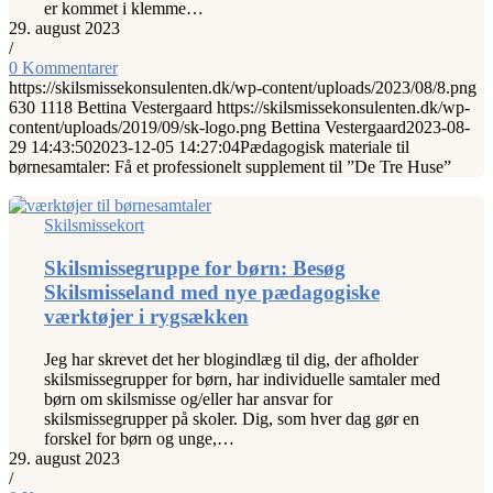
er kommet i klemme…
29. august 2023
/
0 Kommentarer
https://skilsmissekonsulenten.dk/wp-content/uploads/2023/08/8.png
630
1118
Bettina Vestergaard
https://skilsmissekonsulenten.dk/wp-
content/uploads/2019/09/sk-logo.png
Bettina Vestergaard
2023-08-
29 14:43:50
2023-12-05 14:27:04
Pædagogisk materiale til
børnesamtaler: Få et professionelt supplement til ”De Tre Huse”
Skilsmissekort
Skilsmissegruppe for børn: Besøg
Skilsmisseland med nye pædagogiske
værktøjer i rygsækken
Jeg har skrevet det her blogindlæg til dig, der afholder
skilsmissegrupper for børn, har individuelle samtaler med
børn om skilsmisse og/eller har ansvar for
skilsmissegrupper på skoler. Dig, som hver dag gør en
forskel for børn og unge,…
29. august 2023
/