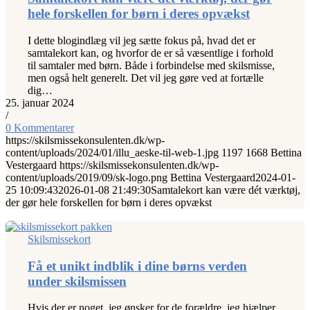
hele forskellen for børn i deres opvækst
I dette blogindlæg vil jeg sætte fokus på, hvad det er
samtalekort kan, og hvorfor de er så væsentlige i forhold
til samtaler med børn. Både i forbindelse med skilsmisse,
men også helt generelt. Det vil jeg gøre ved at fortælle
dig…
25. januar 2024
/
0 Kommentarer
https://skilsmissekonsulenten.dk/wp-
content/uploads/2024/01/illu_aeske-til-web-1.jpg
1197
1668
Bettina
Vestergaard
https://skilsmissekonsulenten.dk/wp-
content/uploads/2019/09/sk-logo.png
Bettina Vestergaard
2024-01-
25 10:09:43
2026-01-08 21:49:30
Samtalekort kan være dét værktøj,
der gør hele forskellen for børn i deres opvækst
Skilsmissekort
Få et unikt indblik i dine børns verden
under skilsmissen
Hvis der er noget, jeg ønsker for de forældre, jeg hjælper,