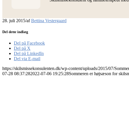
28. juli 2015
/
af
Bettina Vestergaard
Del dette indlæg
Del på Facebook
Del på X
Del på LinkedIn
Del via E-mail
https://skilsmissekonsulenten.dk/wp-content/uploads/2015/07/Sommer
07-28 08:37:28
2022-07-06 19:25:28
Sommeren er højsæson for skilsmi