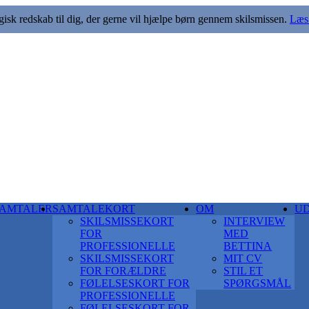
k redskab til dig, der gerne vil hjælpe børn gennem skilsmissen.
Læs 
AMTALER
SAMTALEKORT
OM
U
SKILSMISSEKORT
INTERVIEW
FOR
MED
PROFESSIONELLE
BETTINA
SKILSMISSEKORT
MIT CV
FOR FORÆLDRE
STIL ET
FØLELSESKORT FOR
SPØRGSMÅL
PROFESSIONELLE
FØLELSESKORT FOR