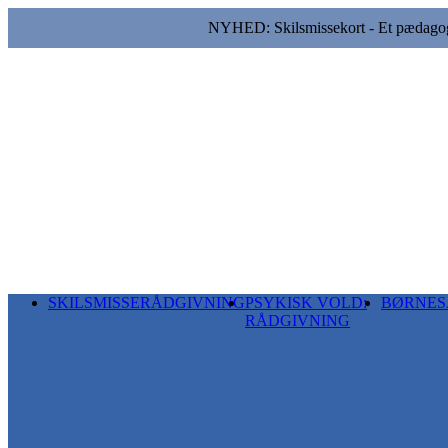
NYHED: Skilsmissekort - Et pædagogis
SKILSMISSERÅDGIVNING
PSYKISK VOLD:
BØRNES
RÅDGIVNING