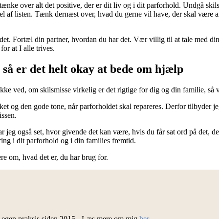
tænke over alt det positive, der er dit liv og i dit parforhold. Undgå sk
l af listen. Tænk dernæst over, hvad du gerne vil have, der skal være 
det. Fortæl din partner, hvordan du har det. Vær villig til at tale med di
r at I alle trives.
å, så er det helt okay at bede om hjælp
ke ved, om skilsmisse virkelig er det rigtige for dig og din familie, så
kket og den gode tone, når parforholdet skal repareres. Derfor tilbyder 
issen.
ar jeg også set, hvor givende det kan være, hvis du får sat ord på det, 
ng i dit parforhold og i din families fremtid.
ere om, hvad det er, du har brug for.
d egen praksis siden 2015 - Læs mere om mig
her
.