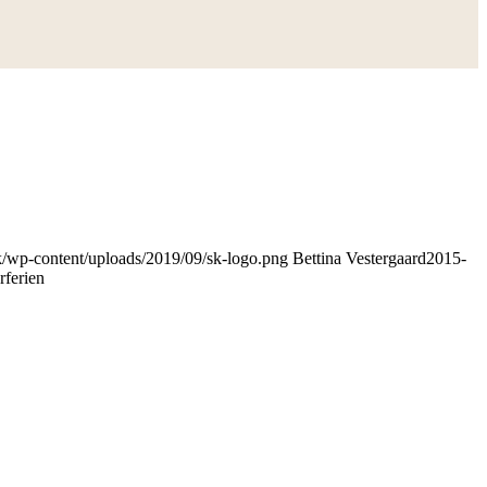
dk/wp-content/uploads/2019/09/sk-logo.png
Bettina Vestergaard
2015-
rferien