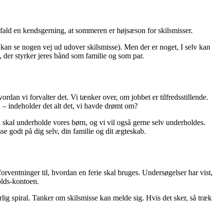
t fald en kendsgerning, at sommeren er højsæson for skilsmisser.
e kan se nogen vej ud udover skilsmisse). Men der er noget, I selv kan
, der styrker jeres bånd som familie og som par.
vordan vi forvalter det. Vi tænker over, om jobbet er tilfredsstillende.
ld – indeholder det alt det, vi havde drømt om?
Vi skal underholde vores børn, og vi vil også gerne selv underholdes.
se godt på dig selv, din familie og dit ægteskab.
forventninger til, hvordan en ferie skal bruges. Undersøgelser har vist,
olds-kontoen.
årlig spiral. Tanker om skilsmisse kan melde sig. Hvis det sker, så træk