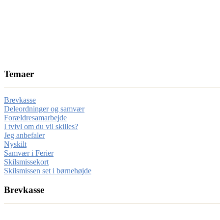
Temaer
Brevkasse
Deleordninger og samvær
Forældresamarbejde
I tvivl om du vil skilles?
Jeg anbefaler
Nyskilt
Samvær i Ferier
Skilsmissekort
Skilsmissen set i børnehøjde
Brevkasse