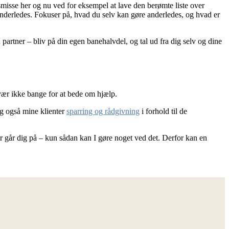
ilsmisse her og nu ved for eksempel at lave den berømte liste over
anderledes. Fokuser på, hvad du selv kan gøre anderledes, og hvad er
n partner – bliv på din egen banehalvdel, og tal ud fra dig selv og dine
 vær ikke bange for at bede om hjælp.
jeg også mine klienter
sparring og rådgivning
i forhold til de
der går dig på – kun sådan kan I gøre noget ved det. Derfor kan en