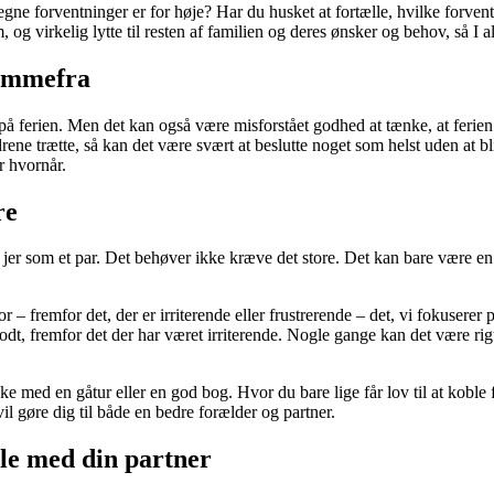
ne forventninger er for høje? Har du husket at fortælle, hvilke forventni
g virkelig lytte til resten af familien og deres ønsker og behov, så I a
jemmefra
 på ferien. Men det kan også være misforstået godhed at tænke, at ferien b
drene trætte, så kan det være svært at beslutte noget som helst uden at bli
r hvornår.
re
erer jer som et par. Det behøver ikke kræve det store. Det kan bare være en
 – fremfor det, der er irriterende eller frustrerende – det, vi fokuserer 
r godt, fremfor det der har været irriterende. Nogle gange kan det være ri
ke med en gåtur eller en god bog. Hvor du bare lige får lov til at koble 
il gøre dig til både en bedre forælder og partner.
ale med din partner