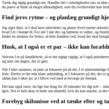
Tænk dig rigtig grundigt om. Handler det i virkeligheden om, at dine eg
du prøve at finde så meget tålmodighed, som du overhovedet kan frem, o
Find jeres rytme – og planlæg grundigt h
Jeg siger ikke, at I skal have aktiviteter og planer hvert eneste sekund
hvad I er i humør til. For når I står der, og børnene er sultne, og foræl
finder en struktur for ferien, så hele familien ved, hvad der skal foregå
Husk, at I også er et par – ikke kun foræld
Selvom I er på familieferie, så er det rigtigt vigtigt, at I også priorit
og taler om dagen, der er gået.
Når I taler sammen, så prøv at fokusere på alt det, I er taknemmelige for
ferie. Derfor er det min klare anbefaling, at I fokuserer på det, der e
sådan kan I sikre jer, at I bliver ved med at bevæge jer fremad.
Det kan også være, du lige har brug for 20 minutter for dig selv – mås
igen. Det er helt okay at bede om alenetid, hvis du kan mærke, at det v
Forebyg skilsmisse ved at tænke efter og t