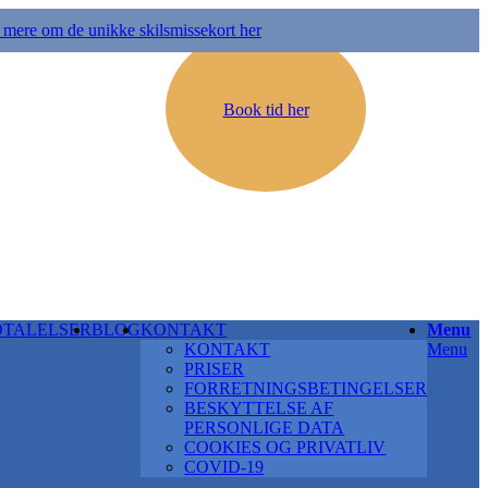
mere om de unikke skilsmissekort her
Book tid her
DTALELSER
BLOG
KONTAKT
Menu
KONTAKT
Menu
PRISER
FORRETNINGSBETINGELSER
BESKYTTELSE AF
PERSONLIGE DATA
COOKIES OG PRIVATLIV
COVID-19