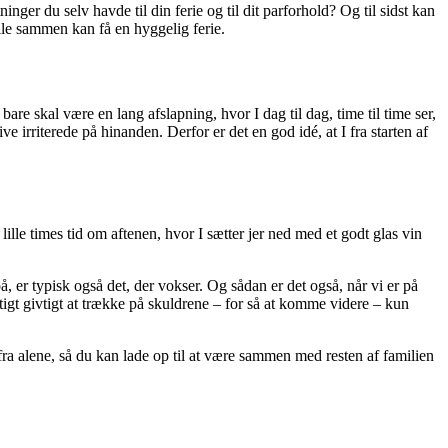
nger du selv havde til din ferie og til dit parforhold? Og til sidst kan
lle sammen kan få en hyggelig ferie.
are skal være en lang afslapning, hvor I dag til dag, time til time ser,
ve irriterede på hinanden. Derfor er det en god idé, at I fra starten af
 lille times tid om aftenen, hvor I sætter jer ned med et godt glas vin
på, er typisk også det, der vokser. Og sådan er det også, når vi er på
gtigt givtigt at trække på skuldrene – for så at komme videre – kun
fra alene, så du kan lade op til at være sammen med resten af familien