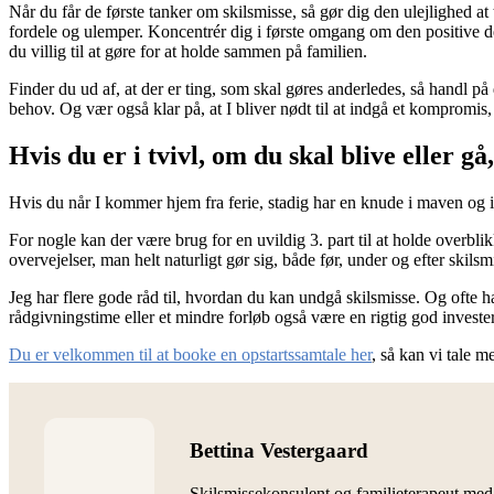
Når du får de første tanker om skilsmisse, så gør dig den ulejlighed at 
fordele og ulemper. Koncentrér dig i første omgang om den positive de
du villig til at gøre for at holde sammen på familien.
Finder du ud af, at der er ting, som skal gøres anderledes, så handl på 
behov. Og vær også klar på, at I bliver nødt til at indgå et kompromis, fo
Hvis du er i tvivl, om du skal blive eller g
Hvis du når I kommer hjem fra ferie, stadig har en knude i maven og ik
For nogle kan der være brug for en uvildig 3. part til at holde overbli
overvejelser, man helt naturligt gør sig, både før, under og efter skilsm
Jeg har flere gode råd til, hvordan du kan undgå skilsmisse. Og ofte h
rådgivningstime eller et mindre forløb også være en rigtig god investeri
Du er velkommen til at booke en opstartssamtale her
, så kan vi tale m
Bettina Vestergaard
Skilsmissekonsulent og familieterapeut me