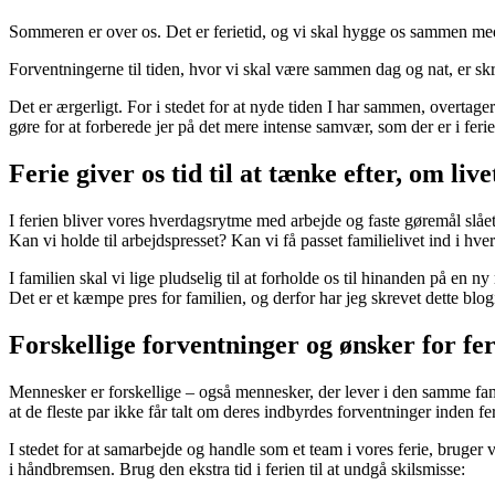
Sommeren er over os. Det er ferietid, og vi skal hygge os sammen med
Forventningerne til tiden, hvor vi skal være sammen dag og nat, er skr
Det er ærgerligt. For i stedet for at nyde tiden I har sammen, overtage
gøre for at forberede jer på det mere intense samvær, som der er i fer
Ferie giver os tid til at tænke efter, om liv
I ferien bliver vores hverdagsrytme med arbejde og faste gøremål slået i 
Kan vi holde til arbejdspresset? Kan vi få passet familielivet ind i hve
I familien skal vi lige pludselig til at forholde os til hinanden på en
Det er et kæmpe pres for familien, og derfor har jeg skrevet dette blog
Forskellige forventninger og ønsker for fer
Mennesker er forskellige – også mennesker, der lever i den samme familie
at de fleste par ikke får talt om deres indbyrdes forventninger inden 
I stedet for at samarbejde og handle som et team i vores ferie, bruger 
i håndbremsen. Brug den ekstra tid i ferien til at undgå skilsmisse: