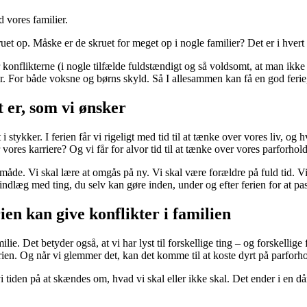
 vores familier.
uet op. Måske er de skruet for meget op i nogle familier? Det er i hver
r konflikterne (i nogle tilfælde fuldstændigt og så voldsomt, at man ikk
ier. For både voksne og børns skyld. Så I allesammen kan få en god ferie
et er, som vi ønsker
stykker. I ferien får vi rigeligt med tid til at tænke over vores liv, og h
r vores karriere? Og vi får for alvor tid til at tænke over vores parforho
 ny måde. Vi skal lære at omgås på ny. Vi skal være forældre på fuld tid. 
indlæg med ting, du selv kan gøre inden, under og efter ferien for at pas
ien kan give konflikter i familien
. Det betyder også, at vi har lyst til forskellige ting – og forskellige 
ferien. Og når vi glemmer det, kan det komme til at koste dyrt på parforh
vi tiden på at skændes om, hvad vi skal eller ikke skal. Det ender i en d