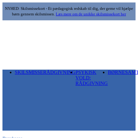
NYHED: Skilsmissekort - Et pædagogisk redskab til dig, der gerne vil hjælpe
børn gennem skilsmissen.
Læs mere om de unikke skilsmissekort her
SKILSMISSERÅDGIVNING
PSYKISK
BØRNESAM
VOLD:
RÅDGIVNING