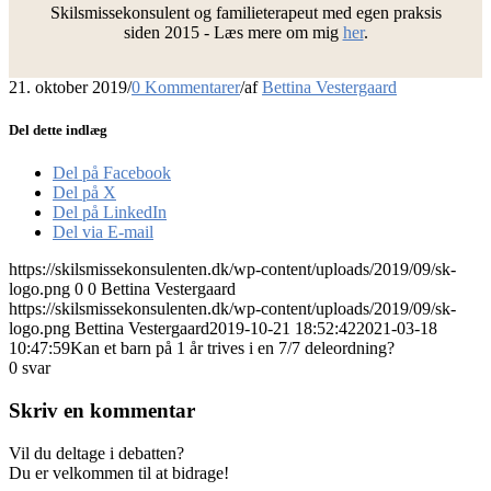
Skilsmissekonsulent og familieterapeut med egen praksis
siden 2015 - Læs mere om mig
her
.
21. oktober 2019
/
0 Kommentarer
/
af
Bettina Vestergaard
Del dette indlæg
Del på Facebook
Del på X
Del på LinkedIn
Del via E-mail
https://skilsmissekonsulenten.dk/wp-content/uploads/2019/09/sk-
logo.png
0
0
Bettina Vestergaard
https://skilsmissekonsulenten.dk/wp-content/uploads/2019/09/sk-
logo.png
Bettina Vestergaard
2019-10-21 18:52:42
2021-03-18
10:47:59
Kan et barn på 1 år trives i en 7/7 deleordning?
0
svar
Skriv en kommentar
Vil du deltage i debatten?
Du er velkommen til at bidrage!