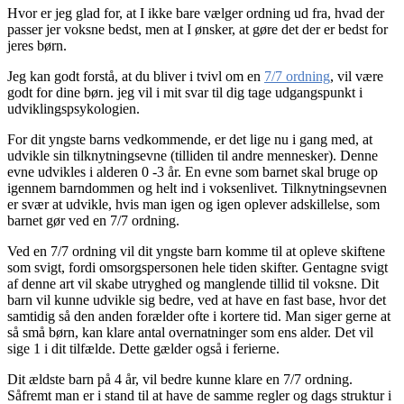
Hvor er jeg glad for, at I ikke bare vælger ordning ud fra, hvad der
passer jer voksne bedst, men at I ønsker, at gøre det der er bedst for
jeres børn.
Jeg kan godt forstå, at du bliver i tvivl om en
7/7 ordning
, vil være
godt for dine børn. jeg vil i mit svar til dig tage udgangspunkt i
udviklingspsykologien.
For dit yngste barns vedkommende, er det lige nu i gang med, at
udvikle sin tilknytningsevne (tilliden til andre mennesker). Denne
evne udvikles i alderen 0 -3 år. En evne som barnet skal bruge op
igennem barndommen og helt ind i voksenlivet. Tilknytningsevnen
er svær at udvikle, hvis man igen og igen oplever adskillelse, som
barnet gør ved en 7/7 ordning.
Ved en 7/7 ordning vil dit yngste barn komme til at opleve skiftene
som svigt, fordi omsorgspersonen hele tiden skifter. Gentagne svigt
af denne art vil skabe utryghed og manglende tillid til voksne. Dit
barn vil kunne udvikle sig bedre, ved at have en fast base, hvor det
samtidig så den anden forælder ofte i kortere tid. Man siger gerne at
så små børn, kan klare antal overnatninger som ens alder. Det vil
sige 1 i dit tilfælde. Dette gælder også i ferierne.
Dit ældste barn på 4 år, vil bedre kunne klare en 7/7 ordning.
Såfremt man er i stand til at have de samme regler og dags struktur i