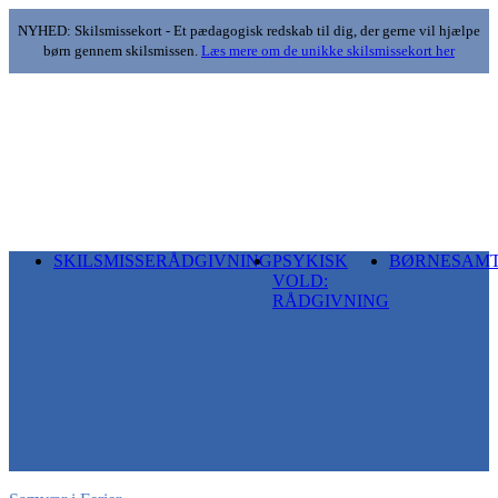
NYHED: Skilsmissekort - Et pædagogisk redskab til dig, der gerne vil hjælpe
børn gennem skilsmissen.
Læs mere om de unikke skilsmissekort her
SKILSMISSERÅDGIVNING
PSYKISK
BØRNESAM
VOLD:
RÅDGIVNING