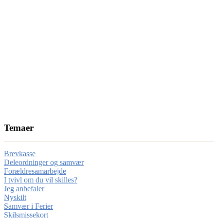
Temaer
Brevkasse
Deleordninger og samvær
Forældresamarbejde
I tvivl om du vil skilles?
Jeg anbefaler
Nyskilt
Samvær i Ferier
Skilsmissekort