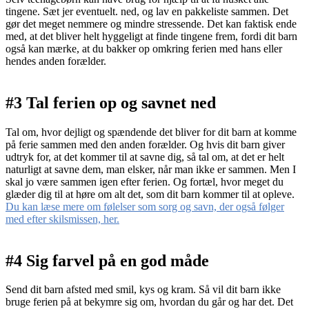
tingene. Sæt jer eventuelt. ned, og lav en pakkeliste sammen. Det
gør det meget nemmere og mindre stressende. Det kan faktisk ende
med, at det bliver helt hyggeligt at finde tingene frem, fordi dit barn
også kan mærke, at du bakker op omkring ferien med hans eller
hendes anden forælder.
#3 Tal ferien op og savnet ned
Tal om, hvor dejligt og spændende det bliver for dit barn at komme
på ferie sammen med den anden forælder. Og hvis dit barn giver
udtryk for, at det kommer til at savne dig, så tal om, at det er helt
naturligt at savne dem, man elsker, når man ikke er sammen. Men I
skal jo være sammen igen efter ferien. Og fortæl, hvor meget du
glæder dig til at høre om alt det, som dit barn kommer til at opleve.
Du kan læse mere om følelser som sorg og savn, der også følger
med efter skilsmissen, her.
#4 Sig farvel på en god måde
Send dit barn afsted med smil, kys og kram. Så vil dit barn ikke
bruge ferien på at bekymre sig om, hvordan du går og har det. Det