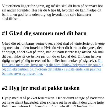
Vinterferien ligger for døren, og måske skal dit barn på samvær hos
sin anden forælder. Her får du 6 tips til, hvordan du kan hjælpe dit
barn til en god ferie uden dig, og hvordan du selv håndterer
adskillelsen.
#1 Glæd dig sammen med dit barn
Glæd dig på dit barns vegne over, at det skal på vinterferie og hygge
sig med sin anden forælder. Hvis du viser dit barn, at du synes, det
er dejligt, at det skal på ferie, kan dit barn lettere tage afsted. Så skal
dit barn ikke gå og tænke på, om du er ked af det. Dit barn tænker
rigtig meget på dig (mere end han eller hun tænker på sig selv).
Du
kan læse mere om, hvor meget dit barn faktisk bekymrer sig om dig
og din ekspartner, og hvordan det faktisk i sidste ende kan påvirke
barnets søvn og trivsel, her.
#2 Hyg jer med at pakke tasken
Hjælp med at få pakket ferietasken. Det er dumt at tage på badeferie
og have glemt badetøjet, eller skiferie og have glemt den uldne trøje.
Selv teenagebørn kan have brug for hjælp til at få husket alle