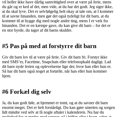
vil heller ikke have dårlig samvittighed over at være på ferie, mens
du går og er ked af det, men vide, at du har det godt. Jeg siger ikke,
at du skal lyve. Det er selvfølgelig helt okay at tale om, at I kommer
til at savne hinanden, men gør det også tydeligt for dit barn, at du
kommer til at hygge dig med nogle andre ting, mens I er væk fra
hinanden. Det er en kæmpe gave, du kan give dit barn – for det er
en stor byrde, du tager af dit barns skuldre.
#5 Pas på med at forstyrre dit barn
Giv dit barn lov til at være på ferie. Giv dit barn fri. Forstyr ikke
med SMS’er, Facetime, Snapchats eller telefonopkald dagligt. Lad
dit barn nyde ferien og oplevelserne lige der, hvor han eller hun er.
Så har dit barn også noget at fortælle, når han eller hun kommer
hjem.
#6 Forkæl dig selv
Ja, du kan godt føle, at hjemmet er tomt, og at du savner dit barn
enormt meget. Det er helt forståeligt. Du kan gøre smerten og sorgen
lidt mindre ved selv at få nogle aftaler i kalenderen. Nu har du
mulighed for at mødes med venner, gå i biffen eller i byen, uden at