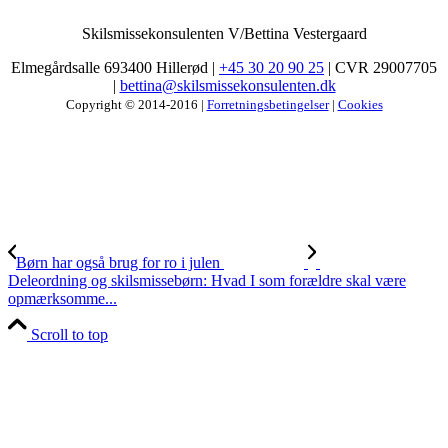
Skilsmissekonsulenten V/Bettina Vestergaard
Elmegårdsalle 693400 Hillerød |
+45 30 20 90 25
| CVR 29007705
|
bettina@skilsmissekonsulenten.dk
Copyright © 2014-2016 |
Forretningsbetingelser
|
Cookies
Børn har også brug for ro i julen
Deleordning og skilsmissebørn: Hvad I som forældre skal være
opmærksomme...
Scroll to top