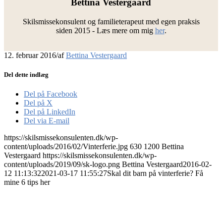
Bettina Vestergaard
Skilsmissekonsulent og familieterapeut med egen praksis
siden 2015 - Læs mere om mig
her
.
12. februar 2016
/
af
Bettina Vestergaard
Del dette indlæg
Del på Facebook
Del på X
Del på LinkedIn
Del via E-mail
https://skilsmissekonsulenten.dk/wp-
content/uploads/2016/02/Vinterferie.jpg
630
1200
Bettina
Vestergaard
https://skilsmissekonsulenten.dk/wp-
content/uploads/2019/09/sk-logo.png
Bettina Vestergaard
2016-02-
12 11:13:32
2021-03-17 11:55:27
Skal dit barn på vinterferie? Få
mine 6 tips her