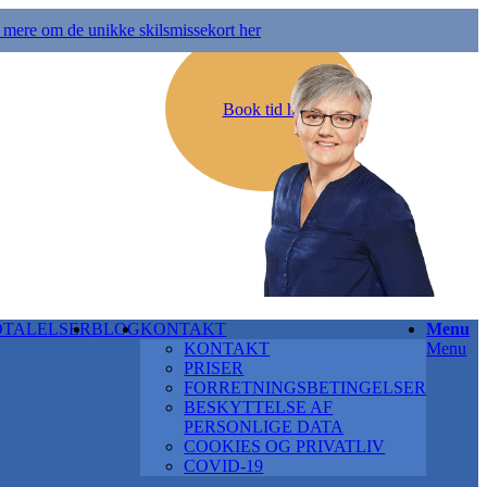
mere om de unikke skilsmissekort her
Book tid her
DTALELSER
BLOG
KONTAKT
Menu
KONTAKT
Menu
PRISER
FORRETNINGSBETINGELSER
BESKYTTELSE AF
PERSONLIGE DATA
COOKIES OG PRIVATLIV
COVID-19