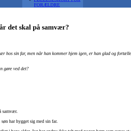
FORÆLDRE
når det skal på samvær?
vær hos sin far, men når han kommer hjem igen, er han glad og fortæller
an gøre ved det?
på samvær.
in søn har hygget sig med sin far.