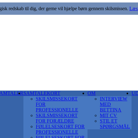
k redskab til dig, der gerne vil hjælpe børn gennem skilsmissen.
Læs 
AMTALER
SAMTALEKORT
OM
U
SKILSMISSEKORT
INTERVIEW
FOR
MED
PROFESSIONELLE
BETTINA
SKILSMISSEKORT
MIT CV
FOR FORÆLDRE
STIL ET
FØLELSESKORT FOR
SPØRGSMÅL
PROFESSIONELLE
FØLELSESKORT FOR