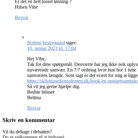
Er det en helt tosset løsning ?
Hilsen Vibe
Besvar
Bettina Vestergaard
siger:
10. januar 2023 kl. 17:04
Hej Vibe,
Tak for dine spørgsmål. Desværre har jeg ikke nok oplysnin
nuværende samvær. En 7/7 ordning hvor hun bor 1 time 30 
samværets længde. Som sagt er det svært for mig at ligge
https://skilsmissekonsulenten.dk/book-en-opstartssamtale
Så vil jeg gerne hjælpe dig.
Bedste hilsner
Bettina
Besvar
Skriv en kommentar
Vil du deltage i debatten?
Du er velkommen til at bidrage!