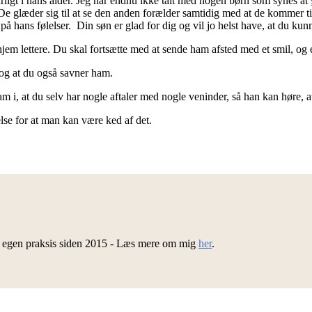
aturligt i hans alder. Jeg har endnu ikke talt med nogen børn som synes at
. De glæder sig til at se den anden forælder samtidig med at de kommer ti
 på hans følelser. Din søn er glad for dig og vil jo helst have, at du k
m lettere. Du skal fortsætte med at sende ham afsted med et smil, og e
 og at du også savner ham.
i, at du selv har nogle aftaler med nogle veninder, så han kan høre, at
åelse for at man kan være ked af det.
d egen praksis siden 2015 - Læs mere om mig
her
.