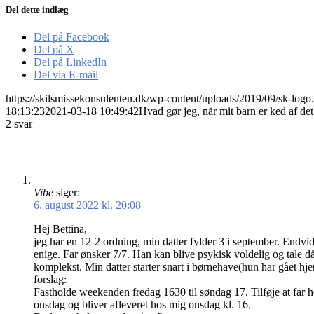
Del dette indlæg
Del på Facebook
Del på X
Del på LinkedIn
Del via E-mail
https://skilsmissekonsulenten.dk/wp-content/uploads/2019/09/sk-logo
18:13:23
2021-03-18 10:49:42
Hvad gør jeg, når mit barn er ked af de
2
svar
Vibe
siger:
6. august 2022 kl. 20:08
Hej Bettina,
jeg har en 12-2 ordning, min datter fylder 3 i september. Endvid
enige. Far ønsker 7/7. Han kan blive psykisk voldelig og tale då
komplekst. Min datter starter snart i børnehave(hun har gået hje
forslag:
Fastholde weekenden fredag 1630 til søndag 17. Tilføje at far h
onsdag og bliver afleveret hos mig onsdag kl. 16.