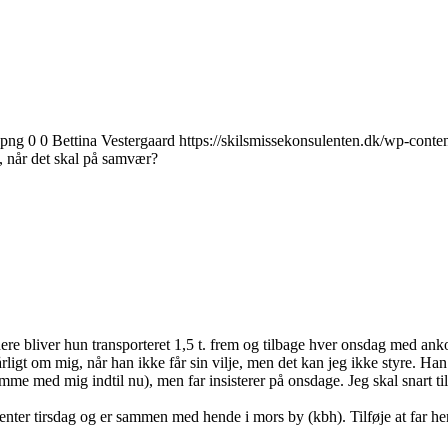
.png
0
0
Bettina Vestergaard
https://skilsmissekonsulenten.dk/wp-conte
t, når det skal på samvær?
ere bliver hun transporteret 1,5 t. frem og tilbage hver onsdag med anko
rligt om mig, når han ikke får sin vilje, men det kan jeg ikke styre. Ha
mme med mig indtil nu), men far insisterer på onsdage. Jeg skal snart ti
enter tirsdag og er sammen med hende i mors by (kbh). Tilføje at far hen