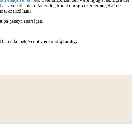
skiftedagen er en fest
. Tværtimod kan den være rigtig svær. Børn der
l at savne den de forlader. Jeg tror at din søn mærker noget af det
unne tage med ham.
t på gensyn snart igen.
 han ikke behøver at være urolig for dig.