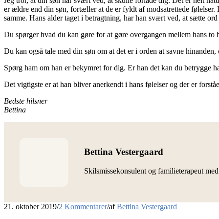
Jeg tror, at din søn har svært ved, at skulle forlade dig. Det er helt n
er ældre end din søn, fortæller at de er fyldt af modsatrettede følelser
samme. Hans alder taget i betragtning, har han svært ved, at sætte ord
Du spørger hvad du kan gøre for at gøre overgangen mellem hans to hje
Du kan også tale med din søn om at det er i orden at savne hinanden,
Spørg ham om han er bekymret for dig. Er han det kan du betrygge ham 
Det vigtigste er at han bliver anerkendt i hans følelser og der er forst
Bedste hilsner
Bettina
Bettina Vestergaard
Skilsmissekonsulent og familieterapeut me
21. oktober 2019
/
2 Kommentarer
/
af
Bettina Vestergaard