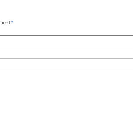
et med
*