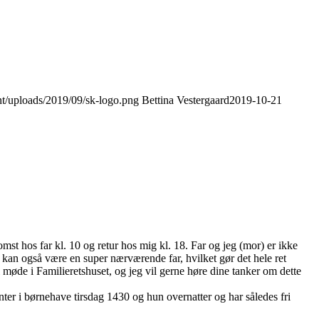
nt/uploads/2019/09/sk-logo.png
Bettina Vestergaard
2019-10-21
mst hos far kl. 10 og retur hos mig kl. 18. Far og jeg (mor) er ikke
n kan også være en super nærværende far, hvilket gør det hele ret
l møde i Familieretshuset, og jeg vil gerne høre dine tanker om dette
ter i børnehave tirsdag 1430 og hun overnatter og har således fri