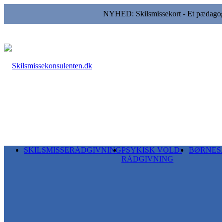
NYHED: Skilsmissekort - Et pædagogis
SKILSMISSERÅDGIVNING
PSYKISK VOLD:
BØRNES
RÅDGIVNING