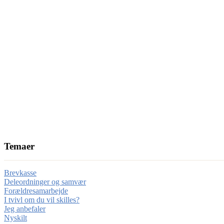
Temaer
Brevkasse
Deleordninger og samvær
Forældresamarbejde
I tvivl om du vil skilles?
Jeg anbefaler
Nyskilt