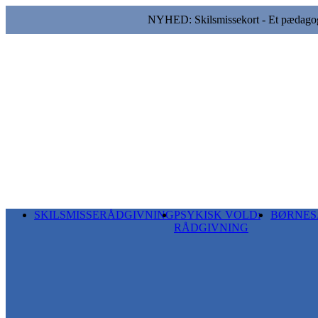
NYHED: Skilsmissekort - Et pædagogis
SKILSMISSERÅDGIVNING
PSYKISK VOLD:
BØRNES
RÅDGIVNING