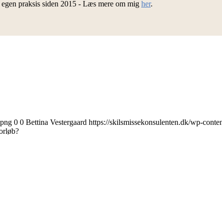
d egen praksis siden 2015 - Læs mere om mig
her
.
.png
0
0
Bettina Vestergaard
https://skilsmissekonsulenten.dk/wp-conte
orløb?