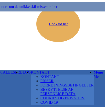
mere om de unikke skilsmissekort her
Book tid her
DTALELSER
BLOG
KONTAKT
Menu
KONTAKT
Menu
PRISER
FORRETNINGSBETINGELSER
BESKYTTELSE AF
PERSONLIGE DATA
COOKIES OG PRIVATLIV
COVID-19