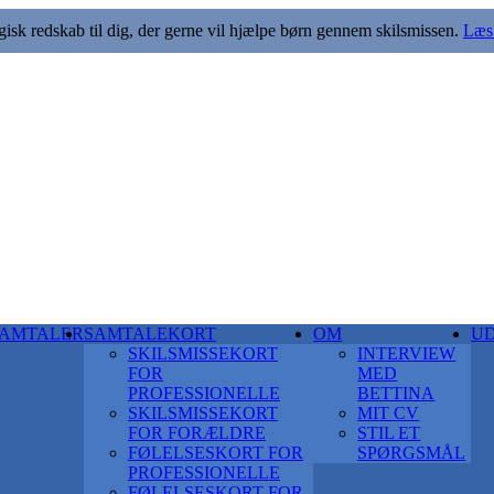
k redskab til dig, der gerne vil hjælpe børn gennem skilsmissen.
Læs 
AMTALER
SAMTALEKORT
OM
U
SKILSMISSEKORT
INTERVIEW
FOR
MED
PROFESSIONELLE
BETTINA
SKILSMISSEKORT
MIT CV
FOR FORÆLDRE
STIL ET
FØLELSESKORT FOR
SPØRGSMÅL
PROFESSIONELLE
FØLELSESKORT FOR