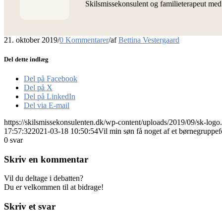
Skilsmissekonsulent og familieterapeut me
21. oktober 2019
/
0 Kommentarer
/
af
Bettina Vestergaard
Del dette indlæg
Del på Facebook
Del på X
Del på LinkedIn
Del via E-mail
https://skilsmissekonsulenten.dk/wp-content/uploads/2019/09/sk-logo
17:57:32
2021-03-18 10:50:54
Vil min søn få noget af et børnegruppef
0
svar
Skriv en kommentar
Vil du deltage i debatten?
Du er velkommen til at bidrage!
Skriv et svar