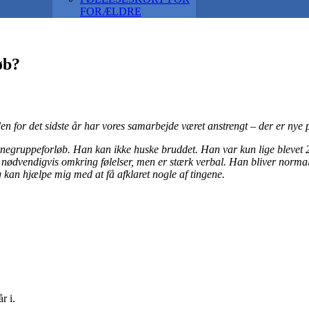
FORÆLDRE
øb?
den for det sidste år har vores samarbejde været anstrengt – der er nye p
ørnegruppeforløb. Han kan ikke huske bruddet. Han var kun lige blevet 2 år
 nødvendigvis omkring følelser, men er stærk verbal. Han bliver normalt 
kan hjælpe mig med at få afklaret nogle af tingene.
r i.