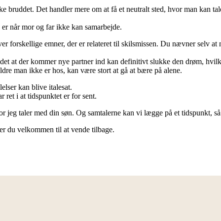
ske bruddet. Det handler mere om at få et neutralt sted, hvor man kan t
er når mor og far ikke kan samarbejde.
over forskellige emner, der er relateret til skilsmissen. Du nævner selv a
 det at der kommer nye partner ind kan definitivt slukke den drøm, hvil
ældre man ikke er hos, kan være stort at gå at bære på alene.
lser kan blive italesat.
ret i at tidspunktet er for sent.
or jeg taler med din søn. Og samtalerne kan vi lægge på et tidspunkt, så 
er du velkommen til at vende tilbage.