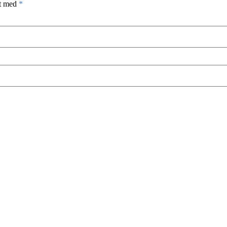
et med
*