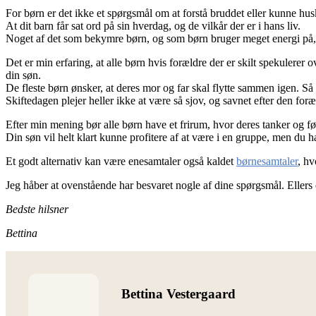
For børn er det ikke et spørgsmål om at forstå bruddet eller kunne hu
At dit barn får sat ord på sin hverdag, og de vilkår der er i hans liv.
Noget af det som bekymre børn, og som børn bruger meget energi på, 
Det er min erfaring, at alle børn hvis forældre der er skilt spekulerer 
din søn.
De fleste børn ønsker, at deres mor og far skal flytte sammen igen. Så
Skiftedagen plejer heller ikke at være så sjov, og savnet efter den for
Efter min mening bør alle børn have et frirum, hvor deres tanker og føle
Din søn vil helt klart kunne profitere af at være i en gruppe, men du har 
Et godt alternativ kan være enesamtaler også kaldet
børnesamtaler
, hv
Jeg håber at ovenstående har besvaret nogle af dine spørgsmål. Ellers 
Bedste hilsner
Bettina
Bettina Vestergaard